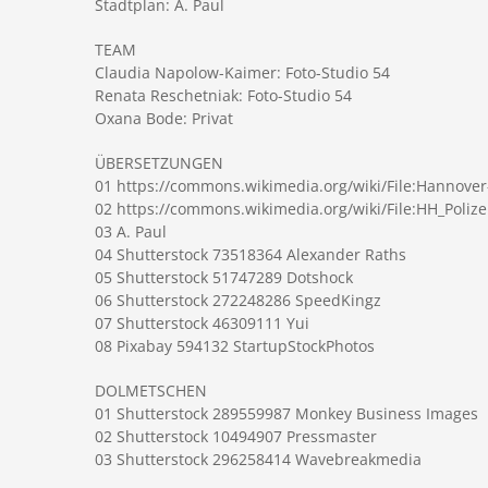
Stadtplan: A. Paul
TEAM
Claudia Napolow-Kaimer: Foto-Studio 54
Renata Reschetniak: Foto-Studio 54
Oxana Bode: Privat
ÜBERSETZUNGEN
01 https://commons.wikimedia.org/wiki/File:Hannove
02 https://commons.wikimedia.org/wiki/File:HH_Poliz
03 A. Paul
04 Shutterstock 73518364 Alexander Raths
05 Shutterstock 51747289 Dotshock
06 Shutterstock 272248286 SpeedKingz
07 Shutterstock 46309111 Yui
08 Pixabay 594132 StartupStockPhotos
DOLMETSCHEN
01 Shutterstock 289559987 Monkey Business Images
02 Shutterstock 10494907 Pressmaster
03 Shutterstock 296258414 Wavebreakmedia