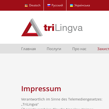
Skip
Deutsch
Русский
Українська
to
content
Главная
Послуги
Про нас
Захист
Impressum
Verantwortlich im Sinne des Telemediengesetzes:
„TriLingva“