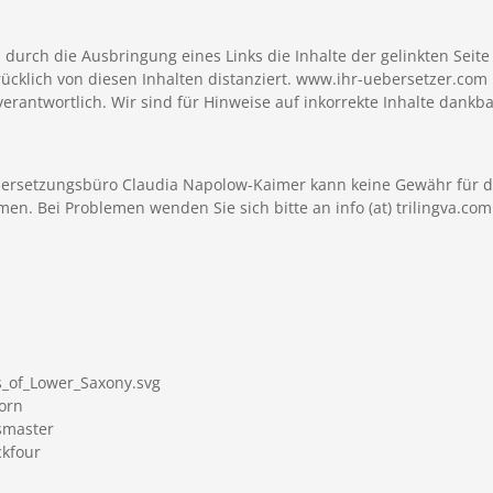
rch die Ausbringung eines Links die Inhalte der gelinkten Seite g
klich von diesen Inhalten distanziert. www.ihr-uebersetzer.com is
verantwortlich. Wir sind für Hinweise auf inkorrekte Inhalte dankba
Übersetzungsbüro Claudia Napolow-Kaimer kann keine Gewähr für de
. Bei Problemen wenden Sie sich bitte an info (at) trilingva.com
ms_of_Lower_Saxony.svg
orn
smaster
ckfour