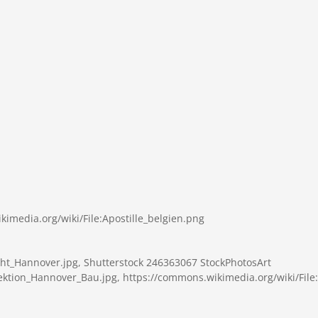
imedia.org/wiki/File:Apostille_belgien.png
cht_Hannover.jpg, Shutterstock 246363067 StockPhotosArt
rektion_Hannover_Bau.jpg, https://commons.wikimedia.org/wiki/File