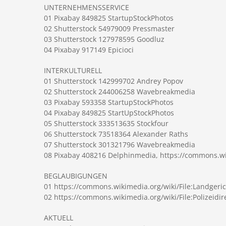
UNTERNEHMENSSERVICE
01 Pixabay 849825 StartupStockPhotos
02 Shutterstock 54979009 Pressmaster
03 Shutterstock 127978595 Goodluz
04 Pixabay 917149 Epicioci
INTERKULTURELL
01 Shutterstock 142999702 Andrey Popov
02 Shutterstock 244006258 Wavebreakmedia
03 Pixabay 593358 StartupStockPhotos
04 Pixabay 849825 StartUpStockPhotos
05 Shutterstock 333513635 Stockfour
06 Shutterstock 73518364 Alexander Raths
07 Shutterstock 301321796 Wavebreakmedia
08 Pixabay 408216 Delphinmedia, https://commons.wik
BEGLAUBIGUNGEN
01 https://commons.wikimedia.org/wiki/File:Landgeri
02 https://commons.wikimedia.org/wiki/File:Polizeidi
AKTUELL