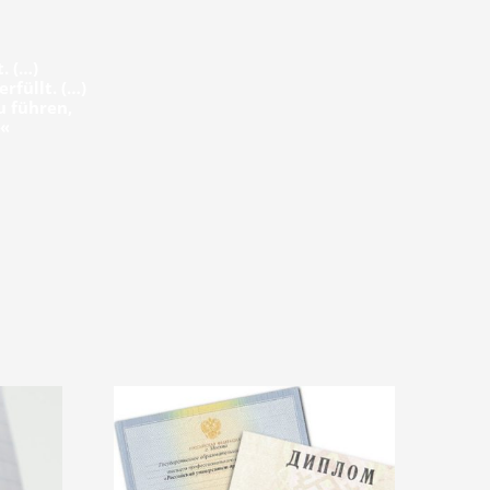
. (…)
rfüllt. (…)
u führen,
.«