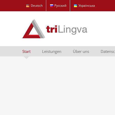
Zum
Deutsch
Русский
Українська
Inhalt
springen
Start
Leistungen
Über uns
Datens