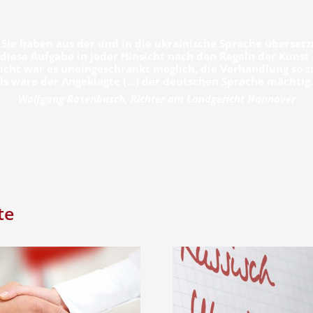
 Sie haben aus der und in die ukrainische Sprache übersetzt
diese Aufgabe in jeder Hinsicht nach den Regeln der Kunst e
cht war es uneingeschränkt möglich, die Verhandlung so z
ls wäre der Angeklagte (…) der deutschen Sprache mächtig
Wolfgang Rosenbusch, Richter am Landgericht Hannover
te