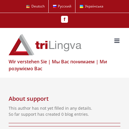
Skip
Deutsch
Русский
Українська
to
content
Facebook
Wir verstehen Sie | Мы Вас понимаем | Ми
розуміємо Вас
About
support
This author has not yet filled in any details.
So far support has created 0 blog entries.